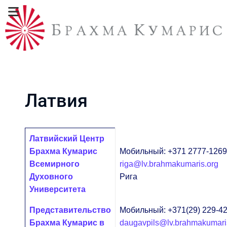
Латвия
Контакты,
Имя
Информация о контакте
Латвийский Центр
Брахма Кумарис
Мобильный: +371 2777-1269
Всемирного
riga@lv.brahmakumaris.org
Духовного
Рига
Университета
Представительство
Мобильный: +371(29) 229-4
Брахма Кумарис в
daugavpils@lv.brahmakumari