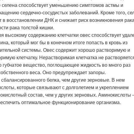
е селена способствует уменьшению симптомов астмы и
ащению сердечно-сосудистых заболеваний. Кроме того, се
т в восстановлении ДНК и снижает риск возникновения рака
сти рака толстой кишки.
я высокому содержанию клетчатки овес способствует уда
ина, который мог бы в конечном итоге попасть в кровь из
ительной системы. Овес содержит хорошо растворимую и
римую клетчатку. Нерастворимая клетчатка не растворяетс
о губчатое вещество, поглощающее жидкость во много раз
обственного веса. Оно предупреждает запоры.
сбалансированного белка, чем другие зерновые. В нем
лоты, которые связывают с долголетием и укреплением
нокислотный состав, чем у других зерновых. Аминокислоты –
беспечить оптимальное функционирование организма.