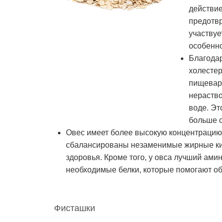
действи
предотвр
участвуе
особенно
Благодар
холестер
пищевар
нераство
воде. Эт
больше с
Овес имеет более высокую концентрацию 
сбалансированы незаменимые жирные кис
здоровья. Кроме того, у овса лучший ами
необходимые белки, которые помогают о
Фисташки