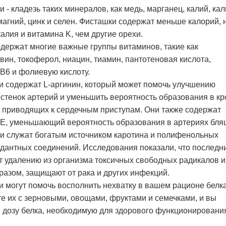
и - кладезь таких минералов, как медь, марганец, калий, кал
магний, цинк и селен. Фисташки содержат меньше калорий, 
алия и витамина K, чем другие орехи.
держат многие важные группы витаминов, такие как
ин, токоферол, ниацин, тиамин, пантотеновая кислота,
B6 и фолиевую кислоту.
 содержат L-аргинин, который может помочь улучшению
 стенок артерий и уменьшить вероятность образования в кр
 приводящих к сердечным приступам. Они также содержат
Е, уменьшающий вероятность образования в артериях бля
и служат богатым источником каротина и полифенольных
дантных соединений. Исследования показали, что последн
 удалению из организма токсичных свободных радикалов и
разом, защищают от рака и других инфекций.
 могут помочь восполнить нехватку в вашем рационе белка
е их с зерновыми, овощами, фруктами и семечками, и вы
 дозу белка, необходимую для здорового функционировани