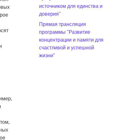
источником для единства и
овых
доверия"
орое
Прямая трансляция
осят
программы "Развитие
концентрации и памяти для
и
счастливой и успешной
жизни"
имер,
и
том,
жных
ное