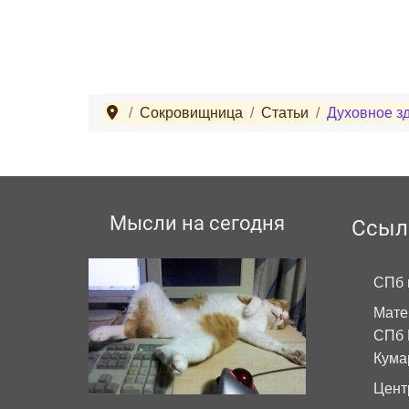
Сокровищница
Статьи
Духовное з
Мысли на сегодня
Ссыл
СПб 
Мате
СПб 
Кума
Цент