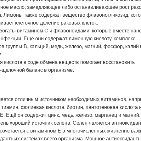
ьное масло, замедляющее либо останавливающее рост рак
. Лимоны также содержат вещество флавоногликозид, кот
ивает клеточное деление раковых клеток.
богаты витамином С и флавоноидами, которые вместе нан
инфекции. Ещё они содержат лимонную кислоту, комплекс
в группы В, кальций, медь, железо, магний, фосфор, калий 
.
 кислота в ходе обмена веществ помогает восстановить
-щелочной баланс в организме.
ляется отличным источником необходимых витаминов, напр
к тиамин, фолиевая кислота, биотин, пантотеновая кислота 
Е. Ещё он содержит цинк, медь, железо, марганец и магний.
чень хороший источник селена. Селен является антиоксидан
сочетается с витамином Е в многочисленных жизненно ва
дантных системах всего организма. Мощное антиоксидант