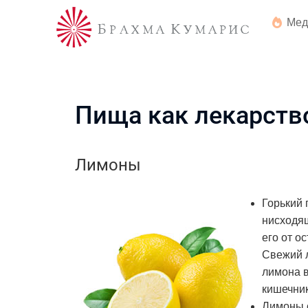
Мед
Пища как лекарств
Лимоны
Горький 
нисходя
его от о
Свежий л
лимона в
кишечник
Лимоны с