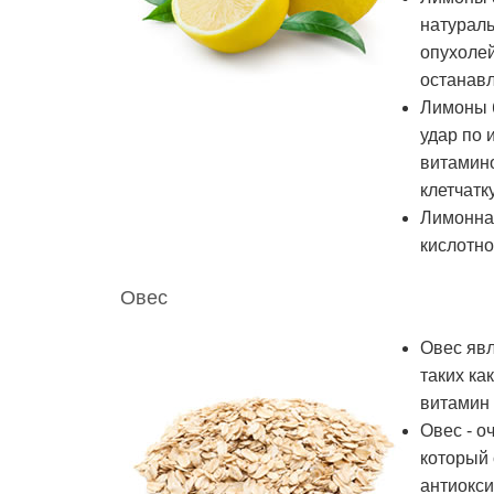
натурал
опухолей
останавл
Лимоны 
удар по 
витамино
клетчатку
Лимонная
кислотно
Овес
Овес яв
таких ка
витамин 
Овес - о
который 
антиокси