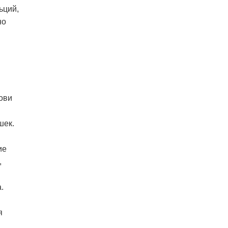
ьций,
но
ови
шек.
ие
,
.
я