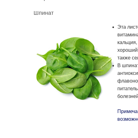
Шпинат
Эта лист
витамина
кальция,
хороший 
также се
В шпинат
антиокси
флавоно
питатель
болезней
Примечан
возможно