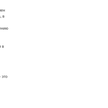
лен
, в
лению
я в
 это