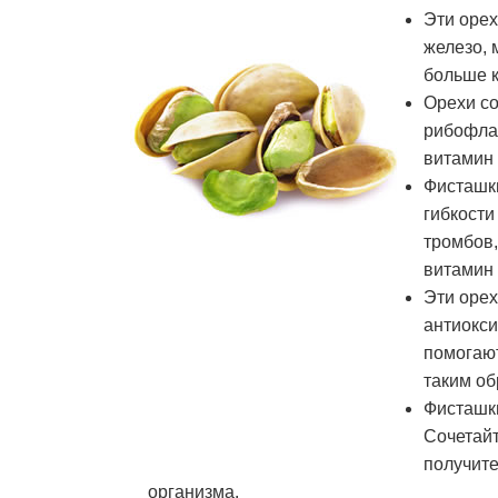
Эти орех
железо, 
больше к
Орехи со
рибофлав
витамин 
Фисташки
гибкости
тромбов,
витамин 
Эти орех
антиокси
помогают
таким об
Фисташки
Сочетайт
получите
организма.