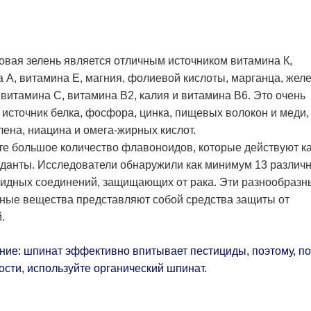
овая зелень является отличным источником витамина К,
 А, витамина Е, магния, фолиевой кислоты, марганца, желе
 витамина С, витамина В2, калия и витамина B6. Это очень
источник белка, фосфора, цинка, пищевых волокон и меди,
лена, ниацина и омега-жирных кислот.
е большое количество флавоноидов, которые действуют к
данты. Исследователи обнаружили как минимум 13 различ
идных соединений, защищающих от рака. Эти разнообразн
ные вещества представляют собой средства защиты от
.
ие: шпинат эффективно впитывает пестициды, поэтому, по
сти, используйте органический шпинат.