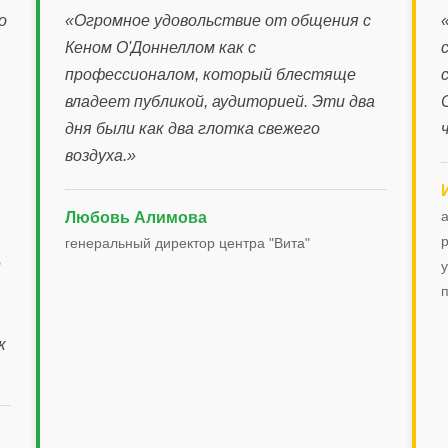
о
«Огромное удовольствие от общения с
Кеном О'Доннеллом как с
профессионалом, который блестяще
владеет публикой, аудиторией. Эти два
дня были как два глотка свежего
воздуха.»
а
Любовь Алимова
р
генеральный директор центра "Вита"
е
у
к