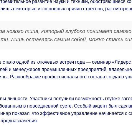
тремительное развитие науки и техники, обостряющиеся к
ишь некоторые из основных причин стрессов, рассмотренн
а нового типа, который глубоко понимает самого с
сти. Лишь оставаясь самим собой, можно стать си
е стало одной из ключевых встреч года — семинар «Лидер
телей и менеджеров промышленных предприятий, владельце
ины. Разнообразие профессионального состава создало ун
вы личности. Участники получили возможность глубже загля
ебованным в повседневной суете. Особый акцент был сдела
инар показал, что эффективное управление начинается с с
 предназначения.